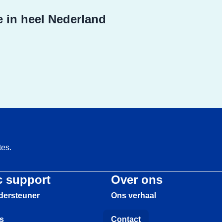
e in heel Nederland
tes.
c support
Over ons
dersteuner
Ons verhaal
s
Contact