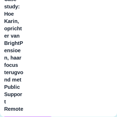
study:
Hoe
Karin,
opricht
er van
BrightP
ensioe
n, haar
focus
terugvo
nd met
Public
Suppor
t
Remote