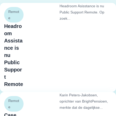
Headroom Asisstance is nu
Remot
Public Support Remote. Op
e
zoek...
Headro
om
Assista
nce is
nu
Public
Suppor
t
Remote
Karin Peters-Jakobsen,
Remot
oprichter van BrightPensioen,
e
merkte dat de dagelijkse...
Case